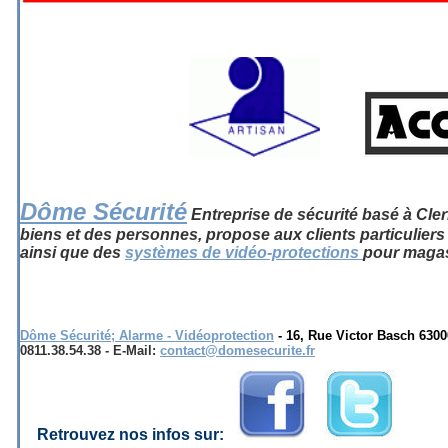
-----------
Alarme radio clermont f errand D ô m e s e cu r t e e n d'alarme radio vidé
Dôme Sécurité
Entreprise de sécurité basé à Cl
biens et des personnes, propose aux clients
particuliers
ainsi que des
systèmes de vidéo-protections
pour maga
alarme videosurveillance clermont ferrand videoprotection clermont ferra
clermont ferrand
Dôme Sécurité; Alarme - Vidéoprotection
- 16, Rue Victor Basch 6300
0811.38.54.38 - E-Mail:
contact@domesecurite.fr
Retrouvez nos infos sur:
_
__
Alarme ra